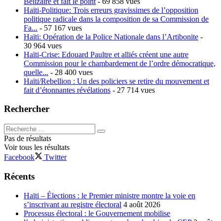
Bélizaire et fait le point
- 69 858 vues
Haïti-Politique: Trois erreurs gravissimes de l’opposition
politique radicale dans la composition de sa Commission de
Fa...
- 57 167 vues
Haïti: Opération de la Police Nationale dans l’Artibonite
-
30 964 vues
Haïti-Crise: Edouard Paultre et alliés créent une autre
Commission pour le chambardement de l’ordre démocratique,
quelle...
- 28 400 vues
Haïti/Rebellion : Un des policiers se retire du mouvement et
fait d’étonnantes révélations
- 27 714 vues
Rechercher
Pas de résultats
Voir tous les résultats
Facebook
Twitter
Récents
Haïti – Élections : le Premier ministre montre la voie en
s’inscrivant au registre électoral
4 août 2026
Processus électoral : le Gouvernement mobilise