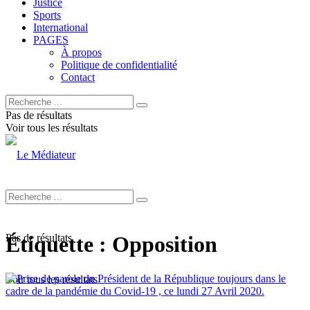
Justice
Sports
International
PAGES
À propos
Politique de confidentialité
Contact
Pas de résultats
Voir tous les résultats
Pas de résultats
Étiquette :
Opposition
Voir tous les résultats