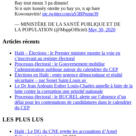
Bay tout moun 3 pa distans!
Si n suiv konsèy otorite yo bay yo, n ap bare
Kowonaviris!
pic.twitter.com/aS3BPnmn39
— MINISTÈRE DE LA SANTÉ PUBLIQUE ET DE
LA POPULATION (@MsppOfficiel)
May 30, 2020
Articles récents
Haïti – Élections : le Premier ministre montre la voie en
s’inscrivant au registre électoral
Processus électoral : le Gouvernement mobilise
l’administration publique autour du calendrier du CEP
Élections en Haïti : entre urgence démocratique et réalité
sécuritaire – par Sonet Saint-Louis av
Le Dr Jean Ardouin Esther Louis-Charles appelle à faire de la
lutte contre la corruption une priorité nationale
Processus électoral : le BUCREL alerte sur l’absence d’un
délai pour les contestations de candidatures dans le calendrier
du CEP
LES PLUS LUS
Haïti : Le DG du CNE rejette les accusations d’Arnel