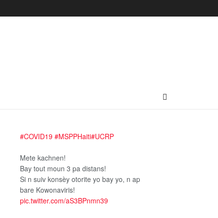
#COVID19
#MSPPHaiti
#UCRP
Mete kachnen!
Bay tout moun 3 pa distans!
Si n suiv konsèy otorite yo bay yo, n ap
bare Kowonaviris!
pic.twitter.com/aS3BPnmn39