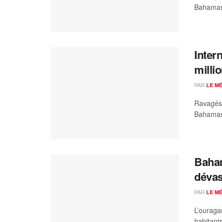
Bahamas 
Inter
milli
PAR
LE M
Ravagés 
Bahamas 
Baham
dévas
PAR
LE M
L’ouraga
habitants