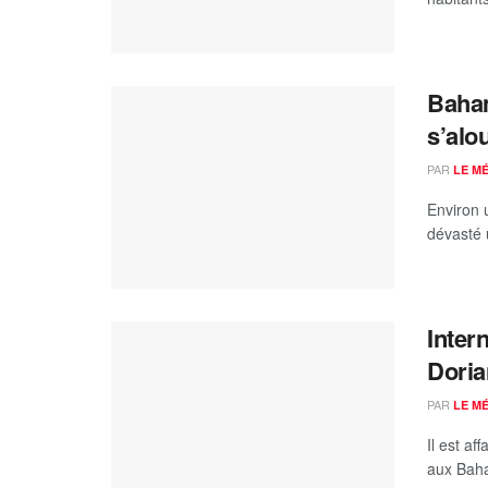
Baham
s’alo
PAR
LE M
Environ 
dévasté 
Inter
Doria
PAR
LE M
Il est af
aux Baham