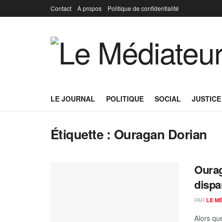
Contact
À propos
Politique de confidentialité
LE JOURNAL
POLITIQUE
SOCIAL
JUSTICE
Étiquette :
Ouragan Dorian
Ourag
disp
PAR
LE M
Alors que