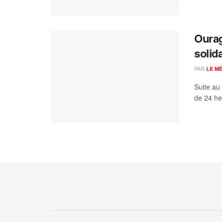
Ourag
solid
PAR
LE M
Suite au
de 24 heu