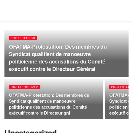
PROTESTATION
OFATMA-Protestation: Des membres du
Syndicat qualifient de manoeuvre
politicienne des accusations du Comité
exécutif contre le Directeur Général
UNCATEGORIZED
PROTESTATI
OFATMA-Protestation: Des membres du
OFATMA-Pro
Syndicat qualifient de manoeuvre
Syndicat qu
politicienne des accusations du Comité
politicienn
exécutif contre le Directeur gnl
exécutif con
Uncategorized