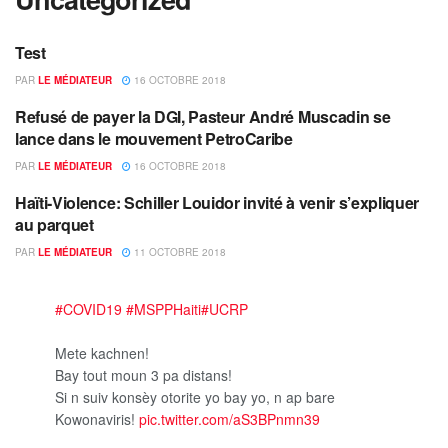
Test
UNCATEGORIZED
PAR
LE MÉDIATEUR
16 OCTOBRE 2018
Refusé de payer la DGI, Pasteur André Muscadin se
UNCATEGORIZED
lance dans le mouvement PetroCaribe
PAR
LE MÉDIATEUR
16 OCTOBRE 2018
Haïti-Violence: Schiller Louidor invité à venir s’expliquer
UNCATEGORIZED
au parquet
PAR
LE MÉDIATEUR
11 OCTOBRE 2018
#COVID19
#MSPPHaiti
#UCRP
Mete kachnen!
Bay tout moun 3 pa distans!
Si n suiv konsèy otorite yo bay yo, n ap bare
Kowonaviris!
pic.twitter.com/aS3BPnmn39