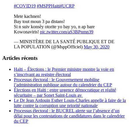
#COVID19
#MSPPHaiti
#UCRP
Mete kachnen!
Bay tout moun 3 pa distans!
Si n suiv konsèy otorite yo bay yo, n ap bare
Kowonaviris!
pic.twitter.com/aS3BPnmn39
— MINISTÈRE DE LA SANTÉ PUBLIQUE ET DE
LA POPULATION (@MsppOfficiel)
May 30, 2020
Articles récents
Haïti – Élections : le Premier ministre montre la voie en
s’inscrivant au registre électoral
Processus électoral : le Gouvernement mobilise
l’administration publique autour du calendrier du CEP
Élections en Haïti : entre urgence démocratique et réalité
sécuritaire – par Sonet Saint-Louis av
Le Dr Jean Ardouin Esther Louis-Charles appelle à faire de la
lutte contre la corruption une priorité nationale
Processus électoral : le BUCREL alerte sur l’absence d’un
délai pour les contestations de candidatures dans le calendrier
du CEP