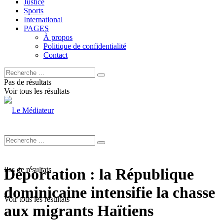
Justice
Sports
International
PAGES
À propos
Politique de confidentialité
Contact
Pas de résultats
Voir tous les résultats
Pas de résultats
Déportation : la République
dominicaine intensifie la chasse
Voir tous les résultats
aux migrants Haïtiens