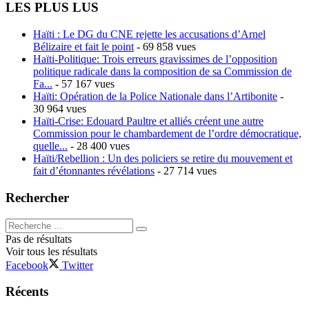
LES PLUS LUS
Haïti : Le DG du CNE rejette les accusations d’Arnel
Bélizaire et fait le point
- 69 858 vues
Haïti-Politique: Trois erreurs gravissimes de l’opposition
politique radicale dans la composition de sa Commission de
Fa...
- 57 167 vues
Haïti: Opération de la Police Nationale dans l’Artibonite
-
30 964 vues
Haïti-Crise: Edouard Paultre et alliés créent une autre
Commission pour le chambardement de l’ordre démocratique,
quelle...
- 28 400 vues
Haïti/Rebellion : Un des policiers se retire du mouvement et
fait d’étonnantes révélations
- 27 714 vues
Rechercher
Pas de résultats
Voir tous les résultats
Facebook
Twitter
Récents