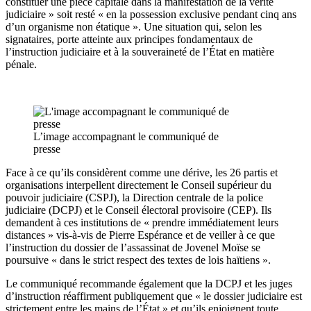
constituer une pièce capitale dans la manifestation de la vérité
judiciaire » soit resté « en la possession exclusive pendant cinq ans
d’un organisme non étatique ». Une situation qui, selon les
signataires, porte atteinte aux principes fondamentaux de
l’instruction judiciaire et à la souveraineté de l’État en matière
pénale.
L’image accompagnant le communiqué de
presse
Face à ce qu’ils considèrent comme une dérive, les 26 partis et
organisations interpellent directement le Conseil supérieur du
pouvoir judiciaire (CSPJ), la Direction centrale de la police
judiciaire (DCPJ) et le Conseil électoral provisoire (CEP). Ils
demandent à ces institutions de « prendre immédiatement leurs
distances » vis-à-vis de Pierre Espérance et de veiller à ce que
l’instruction du dossier de l’assassinat de Jovenel Moïse se
poursuive « dans le strict respect des textes de lois haïtiens ».
Le communiqué recommande également que la DCPJ et les juges
d’instruction réaffirment publiquement que « le dossier judiciaire est
strictement entre les mains de l’État » et qu’ils enjoignent toute