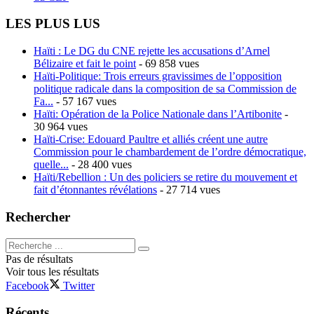
LES PLUS LUS
Haïti : Le DG du CNE rejette les accusations d’Arnel
Bélizaire et fait le point
- 69 858 vues
Haïti-Politique: Trois erreurs gravissimes de l’opposition
politique radicale dans la composition de sa Commission de
Fa...
- 57 167 vues
Haïti: Opération de la Police Nationale dans l’Artibonite
-
30 964 vues
Haïti-Crise: Edouard Paultre et alliés créent une autre
Commission pour le chambardement de l’ordre démocratique,
quelle...
- 28 400 vues
Haïti/Rebellion : Un des policiers se retire du mouvement et
fait d’étonnantes révélations
- 27 714 vues
Rechercher
Pas de résultats
Voir tous les résultats
Facebook
Twitter
Récents