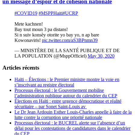
un message d’espoir et de cohésion nationale
#COVID19
#MSPPHaiti
#UCRP
Mete kachnen!
Bay tout moun 3 pa distans!
Si n suiv konsèy otorite yo bay yo, n ap bare
Kowonaviris!
pic.twitter.com/aS3BPnmn39
— MINISTÈRE DE LA SANTÉ PUBLIQUE ET DE
LA POPULATION (@MsppOfficiel)
May 30, 2020
Articles récents
Haïti – Élections : le Premier ministre montre la voie en
s’inscrivant au registre électoral
Processus électoral : le Gouvernement mobilise
l’administration publique autour du calendrier du CEP
Élections en Haïti : entre urgence démocratique et réalité
sécuritaire – par Sonet Saint-Louis av
Le Dr Jean Ardouin Esther Louis-Charles appelle à faire de la
lutte contre la corruption une priorité nationale
Processus électoral : le BUCREL alerte sur l’absence d’un
délai pour les contestations de candidatures dans le calendrier
du CEP