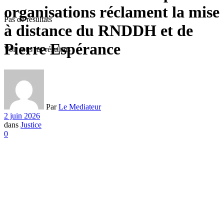
organisations réclament la mise
Pas de résultats
à distance du RNDDH et de
Pierre Espérance
Voir tous les résultats
Par
Le Mediateur
2 juin 2026
dans
Justice
0