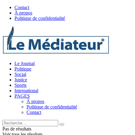
Contact
À propos
Politique de confidentialité
Le Journal
Politique
Social
Justice
Sports
International
PAGES
À propos
Politique de confidentialité
Contact
Pas de résultats
Voir tous les résultats