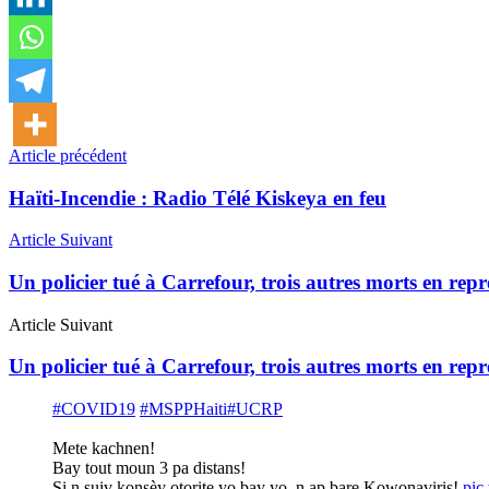
Article précédent
Haïti-Incendie : Radio Télé Kiskeya en feu
Article Suivant
Un policier tué à Carrefour, trois autres morts en repré
Article Suivant
Un policier tué à Carrefour, trois autres morts en repré
#COVID19
#MSPPHaiti
#UCRP
Mete kachnen!
Bay tout moun 3 pa distans!
Si n suiv konsèy otorite yo bay yo, n ap bare Kowonaviris!
pic