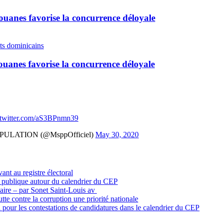
uanes favorise la concurrence déloyale
uanes favorise la concurrence déloyale
.twitter.com/aS3BPnmn39
ULATION (@MsppOfficiel)
May 30, 2020
vant au registre électoral
n publique autour du calendrier du CEP
itaire – par Sonet Saint-Louis av
tte contre la corruption une priorité nationale
 pour les contestations de candidatures dans le calendrier du CEP