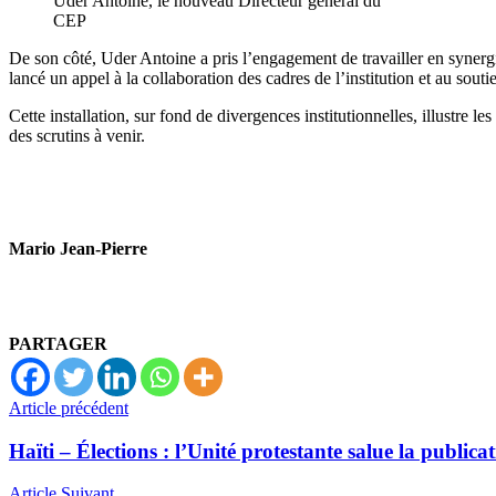
Uder Antoine, le nouveau Directeur général du
CEP
De son côté, Uder Antoine a pris l’engagement de travailler en synergie
lancé un appel à la collaboration des cadres de l’institution et au sout
Cette installation, sur fond de divergences institutionnelles, illustre l
des scrutins à venir.
Mario Jean-Pierre
PARTAGER
Article précédent
Haïti – Élections : l’Unité protestante salue la publica
Article Suivant