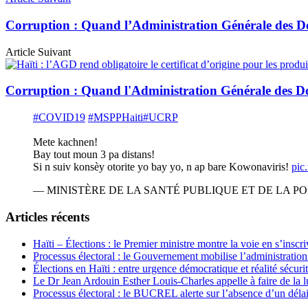
Corruption : Quand l’Administration Générale des Do
Article Suivant
Corruption : Quand l'Administration Générale des Do
#COVID19
#MSPPHaiti
#UCRP
Mete kachnen!
Bay tout moun 3 pa distans!
Si n suiv konsèy otorite yo bay yo, n ap bare Kowonaviris!
pic
— MINISTÈRE DE LA SANTÉ PUBLIQUE ET DE LA POP
Articles récents
Haïti – Élections : le Premier ministre montre la voie en s’inscri
Processus électoral : le Gouvernement mobilise l’administratio
Élections en Haïti : entre urgence démocratique et réalité sécur
Le Dr Jean Ardouin Esther Louis-Charles appelle à faire de la lu
Processus électoral : le BUCREL alerte sur l’absence d’un délai