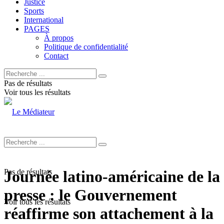
Justice
Sports
International
PAGES
À propos
Politique de confidentialité
Contact
Pas de résultats
Voir tous les résultats
Pas de résultats
Journée latino-américaine de la
presse : le Gouvernement
Voir tous les résultats
réaffirme son attachement à la