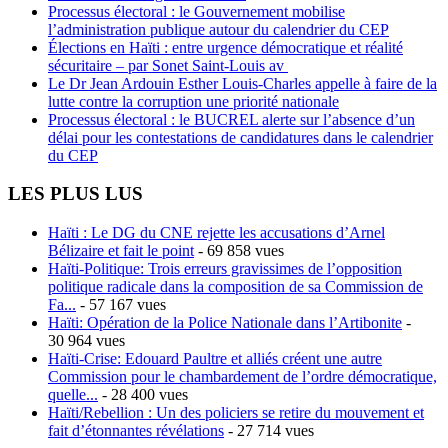
Processus électoral : le Gouvernement mobilise
l’administration publique autour du calendrier du CEP
Élections en Haïti : entre urgence démocratique et réalité
sécuritaire – par Sonet Saint-Louis av
Le Dr Jean Ardouin Esther Louis-Charles appelle à faire de la
lutte contre la corruption une priorité nationale
Processus électoral : le BUCREL alerte sur l’absence d’un
délai pour les contestations de candidatures dans le calendrier
du CEP
LES PLUS LUS
Haïti : Le DG du CNE rejette les accusations d’Arnel
Bélizaire et fait le point
- 69 858 vues
Haïti-Politique: Trois erreurs gravissimes de l’opposition
politique radicale dans la composition de sa Commission de
Fa...
- 57 167 vues
Haïti: Opération de la Police Nationale dans l’Artibonite
-
30 964 vues
Haïti-Crise: Edouard Paultre et alliés créent une autre
Commission pour le chambardement de l’ordre démocratique,
quelle...
- 28 400 vues
Haïti/Rebellion : Un des policiers se retire du mouvement et
fait d’étonnantes révélations
- 27 714 vues