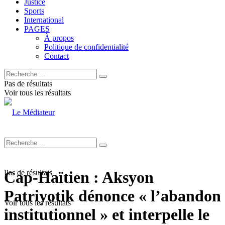
Justice
Sports
International
PAGES
À propos
Politique de confidentialité
Contact
Pas de résultats
Voir tous les résultats
Pas de résultats
Cap-Haïtien : Aksyon
Patriyotik dénonce « l’abandon
Voir tous les résultats
institutionnel » et interpelle le