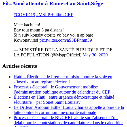
Fils-Aimé attendu à Rome et au Saint-Siège
#COVID19
#MSPPHaiti
#UCRP
Mete kachnen!
Bay tout moun 3 pa distans!
Si n suiv konsèy otorite yo bay yo, n ap bare
Kowonaviris!
pic.twitter.com/aS3BPnmn39
— MINISTÈRE DE LA SANTÉ PUBLIQUE ET DE
LA POPULATION (@MsppOfficiel)
May 30, 2020
Articles récents
Haïti – Élections : le Premier ministre montre la voie en
s’inscrivant au registre électoral
Processus électoral : le Gouvernement mobilise
l’administration publique autour du calendrier du CEP
Élections en Haïti : entre urgence démocratique et réalité
sécuritaire – par Sonet Saint-Louis av
Le Dr Jean Ardouin Esther Louis-Charles appelle à faire de la
lutte contre la corruption une priorité nationale
Processus électoral : le BUCREL alerte sur l’absence d’un
délai pour les contestations de candidatures dans le calendrier