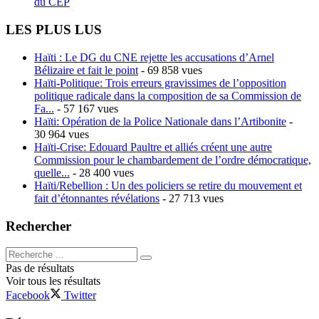
du CEP
LES PLUS LUS
Haïti : Le DG du CNE rejette les accusations d’Arnel
Bélizaire et fait le point
- 69 858 vues
Haïti-Politique: Trois erreurs gravissimes de l’opposition
politique radicale dans la composition de sa Commission de
Fa...
- 57 167 vues
Haïti: Opération de la Police Nationale dans l’Artibonite
-
30 964 vues
Haïti-Crise: Edouard Paultre et alliés créent une autre
Commission pour le chambardement de l’ordre démocratique,
quelle...
- 28 400 vues
Haïti/Rebellion : Un des policiers se retire du mouvement et
fait d’étonnantes révélations
- 27 713 vues
Rechercher
Pas de résultats
Voir tous les résultats
Facebook
Twitter